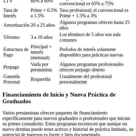
LTV
80% a 90%
convencional es 65% a 75%
Tasa de
Prime + 0.5%
Tasa profesional; el convencional es
Interés
a 1.5%
Prime + 1.5% a 3%
Algunos programas ofrecen hasta 25
Amortización
20 a 25 años
años
Los términos de 5 años son más
Término
3 a 10 años
comunes
Principal +
Estructura de
Períodos de interés solamente
interés
Pago
disponibles para prácticas nuevas
(mensual)
Varía por
Algunos programas profesionales
Prepago
prestamista
ofrecen prepago abierto
Garantía
Usualmente del profesional
Requerida
Personal
personalmente
Financiamiento de Inicio y Nueva Práctica de
Graduados
Varios prestamistas ofrecen paquetes de financiamiento
específicamente para nuevos graduados o profesionales que inician
su primer consultorio. Estos programas reconocen que aunque un
nuevo dentista puede tener activos y historial de práctica limitado, su
potencial de ingresos es fuerte y bien documentado.