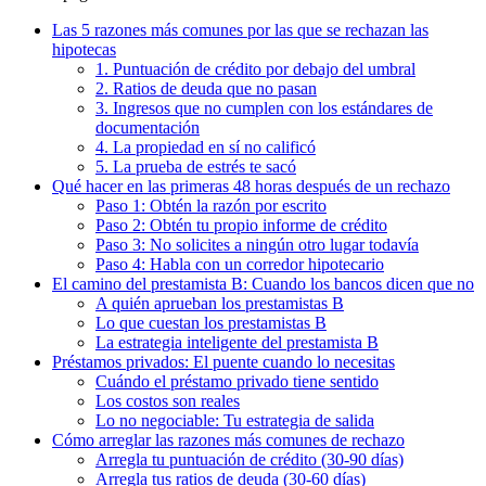
Las 5 razones más comunes por las que se rechazan las
hipotecas
1. Puntuación de crédito por debajo del umbral
2. Ratios de deuda que no pasan
3. Ingresos que no cumplen con los estándares de
documentación
4. La propiedad en sí no calificó
5. La prueba de estrés te sacó
Qué hacer en las primeras 48 horas después de un rechazo
Paso 1: Obtén la razón por escrito
Paso 2: Obtén tu propio informe de crédito
Paso 3: No solicites a ningún otro lugar todavía
Paso 4: Habla con un corredor hipotecario
El camino del prestamista B: Cuando los bancos dicen que no
A quién aprueban los prestamistas B
Lo que cuestan los prestamistas B
La estrategia inteligente del prestamista B
Préstamos privados: El puente cuando lo necesitas
Cuándo el préstamo privado tiene sentido
Los costos son reales
Lo no negociable: Tu estrategia de salida
Cómo arreglar las razones más comunes de rechazo
Arregla tu puntuación de crédito (30-90 días)
Arregla tus ratios de deuda (30-60 días)