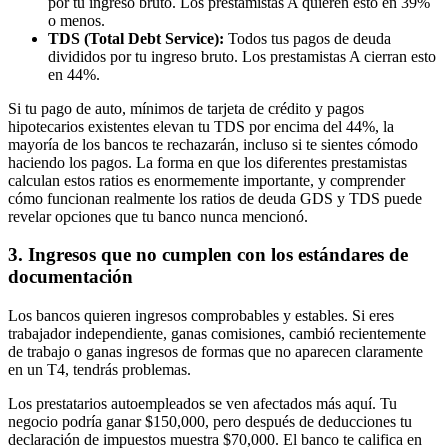
por tu ingreso bruto. Los prestamistas A quieren esto en 39%
o menos.
TDS (Total Debt Service):
Todos tus pagos de deuda
divididos por tu ingreso bruto. Los prestamistas A cierran esto
en 44%.
Si tu pago de auto, mínimos de tarjeta de crédito y pagos
hipotecarios existentes elevan tu TDS por encima del 44%, la
mayoría de los bancos te rechazarán, incluso si te sientes cómodo
haciendo los pagos. La forma en que los diferentes prestamistas
calculan estos ratios es enormemente importante, y comprender
cómo funcionan realmente los ratios de deuda GDS y TDS puede
revelar opciones que tu banco nunca mencionó.
3. Ingresos que no cumplen con los estándares de
documentación
Los bancos quieren ingresos comprobables y estables. Si eres
trabajador independiente, ganas comisiones, cambió recientemente
de trabajo o ganas ingresos de formas que no aparecen claramente
en un T4, tendrás problemas.
Los prestatarios autoempleados se ven afectados más aquí. Tu
negocio podría ganar $150,000, pero después de deducciones tu
declaración de impuestos muestra $70,000. El banco te califica en