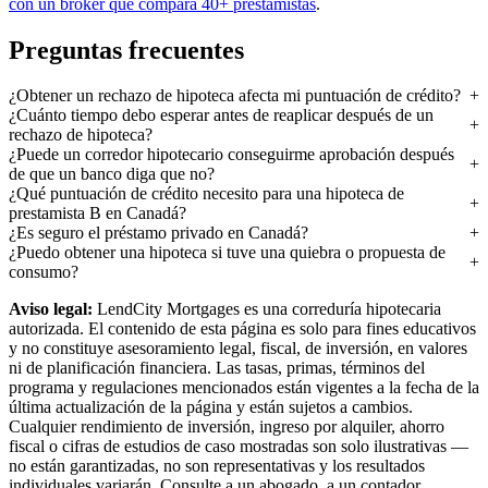
con un broker que compara 40+ prestamistas
.
Preguntas frecuentes
¿Obtener un rechazo de hipoteca afecta mi puntuación de crédito?
¿Cuánto tiempo debo esperar antes de reaplicar después de un
rechazo de hipoteca?
¿Puede un corredor hipotecario conseguirme aprobación después
de que un banco diga que no?
¿Qué puntuación de crédito necesito para una hipoteca de
prestamista B en Canadá?
¿Es seguro el préstamo privado en Canadá?
¿Puedo obtener una hipoteca si tuve una quiebra o propuesta de
consumo?
Aviso legal:
LendCity Mortgages es una correduría hipotecaria
autorizada. El contenido de esta página es solo para fines educativos
y no constituye asesoramiento legal, fiscal, de inversión, en valores
ni de planificación financiera. Las tasas, primas, términos del
programa y regulaciones mencionados están vigentes a la fecha de la
última actualización de la página y están sujetos a cambios.
Cualquier rendimiento de inversión, ingreso por alquiler, ahorro
fiscal o cifras de estudios de caso mostradas son solo ilustrativas —
no están garantizadas, no son representativas y los resultados
individuales variarán. Consulte a un abogado, a un contador