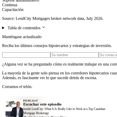
Soporte administrativo
Continua
Capacitación
Source: LendCity Mortgages broker network data, July 2026.
Tabla de contenidos
Manténgase actualizado
Reciba los últimos consejos hipotecarios y estrategias de inversión.
¿Alguna vez se ha preguntado cómo es realmente trabajar en una corr
La mayoría de la gente solo piensa en los corredores hipotecarios cu
Además, es fascinante ver lo que sucede detrás de escena.
Corramos el telón.
PODCAST
Escuchar este episodio
Inside LendCity: What It Is Really Like to Work at a Top Canadian
Mortgage Brokerage
The Wisdom Lifestyle Money Show