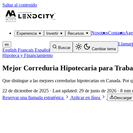
Saltar al contenido
Nosotros
Contacto
Age
Experiencia
Invertir
Recursos
Llamar
es
Buscar
Cambiar tema
English
Français
Español
Hipoteca y Financiamiento
Mejor Correduria Hipotecaria para Traba
Que distingue a las mejores corredurias hipotecarias en Canada. Por q
22 de diciembre de 2025
· Last updated:
29 de junio de 2026
· 8 min 
Reservar una llamada estratégica
Aplicar en línea
Descargar