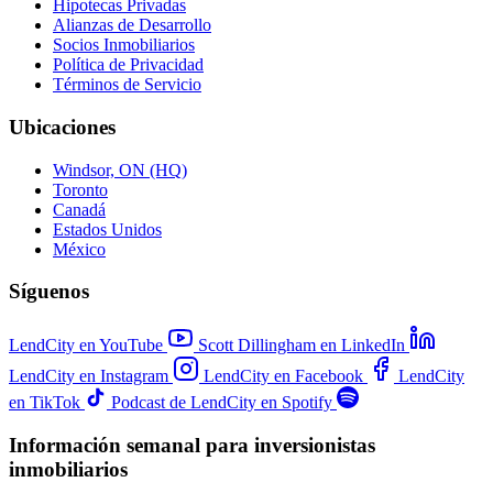
Hipotecas Privadas
Alianzas de Desarrollo
Socios Inmobiliarios
Política de Privacidad
Términos de Servicio
Ubicaciones
Windsor, ON (HQ)
Toronto
Canadá
Estados Unidos
México
Síguenos
LendCity en YouTube
Scott Dillingham en LinkedIn
LendCity en Instagram
LendCity en Facebook
LendCity
en TikTok
Podcast de LendCity en Spotify
Información semanal para inversionistas
inmobiliarios