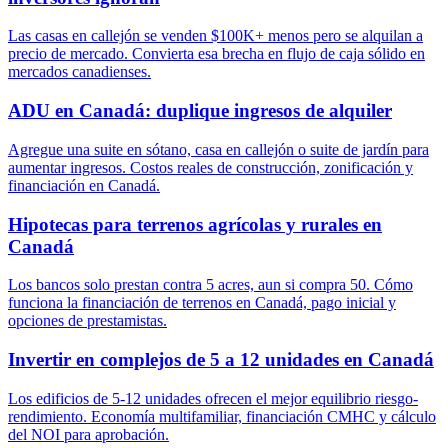
Las casas en callejón se venden $100K+ menos pero se alquilan a
precio de mercado. Convierta esa brecha en flujo de caja sólido en
mercados canadienses.
ADU en Canadá: duplique ingresos de alquiler
Agregue una suite en sótano, casa en callejón o suite de jardín para
aumentar ingresos. Costos reales de construcción, zonificación y
financiación en Canadá.
Hipotecas para terrenos agrícolas y rurales en
Canadá
Los bancos solo prestan contra 5 acres, aun si compra 50. Cómo
funciona la financiación de terrenos en Canadá, pago inicial y
opciones de prestamistas.
Invertir en complejos de 5 a 12 unidades en Canadá
Los edificios de 5-12 unidades ofrecen el mejor equilibrio riesgo-
rendimiento. Economía multifamiliar, financiación CMHC y cálculo
del NOI para aprobación.