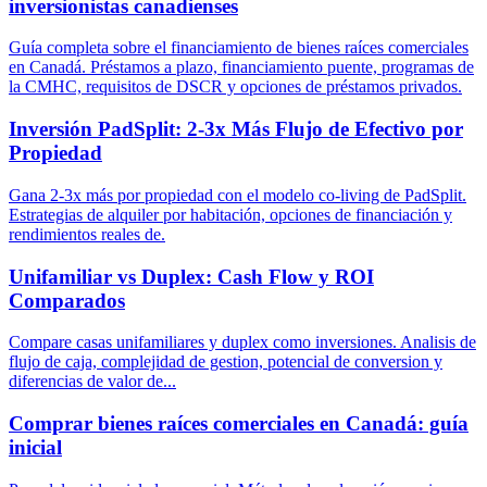
inversionistas canadienses
Guía completa sobre el financiamiento de bienes raíces comerciales
en Canadá. Préstamos a plazo, financiamiento puente, programas de
la CMHC, requisitos de DSCR y opciones de préstamos privados.
Inversión PadSplit: 2-3x Más Flujo de Efectivo por
Propiedad
Gana 2-3x más por propiedad con el modelo co-living de PadSplit.
Estrategias de alquiler por habitación, opciones de financiación y
rendimientos reales de.
Unifamiliar vs Duplex: Cash Flow y ROI
Comparados
Compare casas unifamiliares y duplex como inversiones. Analisis de
flujo de caja, complejidad de gestion, potencial de conversion y
diferencias de valor de...
Comprar bienes raíces comerciales en Canadá: guía
inicial