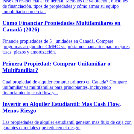
Pase del residencial al comercial. Métodos de valoración, opciones
de financiación, tipos de propiedades y cómo armar su equipo
inmobiliario comercial.
Cómo Financiar Propiedades Multifamiliares en
Canadá (2026)
Financie propiedades de 5+ unidades en Canadá. Compare
programas asegurados CMHC vs préstamos bancarios para mejores
tasas, plazos y amortización.
Primera Propiedad: Comprar Unifamiliar o
Multifamiliar?
Cual propiedad de alquiler comprar primero en Canada? Compare
unifamiliar vs multifamiliar para principiantes, incluyendo
financiamiento, cash flow y...
Invertir en Alquiler Estudiantil: Mas Cash Flow,
Menos Riesgo
Las propiedades de alquiler estudiantil generan mas flujo de caja con
garantes parentales que reducen el riesgo.