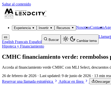
Saltar al contenido
Nosotros
Contacto
Age
Experiencia
Invertir
Recursos
Llamar
es
Buscar
Cambiar tema
English
Français
Español
Hipoteca y Financiamiento
CMHC financiamiento verde: reembolsos p
Acceda al financiamiento verde CMHC con MLI Select, descuentos de
26 de febrero de 2026
· Last updated:
9 de junio de 2026
· 13 min re
Reservar una llamada estratégica
Aplicar en línea
Descargar