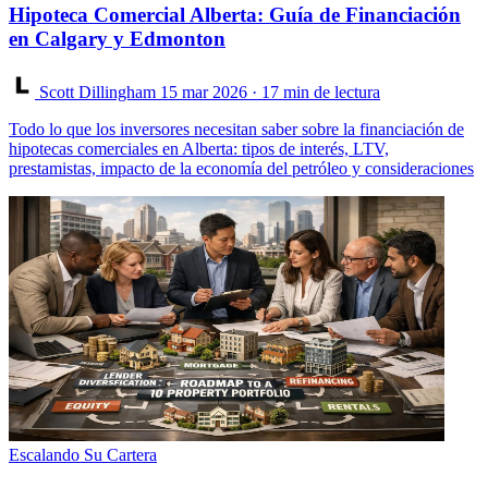
Hipoteca Comercial Alberta: Guía de Financiación
en Calgary y Edmonton
Scott Dillingham
15 mar 2026
· 17 min de lectura
Todo lo que los inversores necesitan saber sobre la financiación de
hipotecas comerciales en Alberta: tipos de interés, LTV,
prestamistas, impacto de la economía del petróleo y consideraciones
Escalando Su Cartera