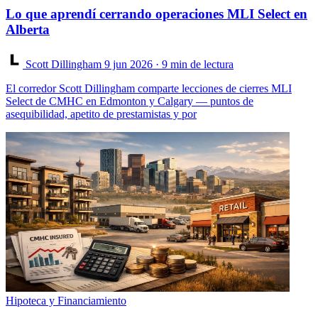
Lo que aprendí cerrando operaciones MLI Select en
Alberta
Scott Dillingham
9 jun 2026
· 9 min de lectura
El corredor Scott Dillingham comparte lecciones de cierres MLI
Select de CMHC en Edmonton y Calgary — puntos de
asequibilidad, apetito de prestamistas y por
Hipoteca y Financiamiento