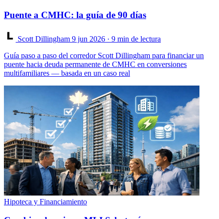
Puente a CMHC: la guía de 90 días
Scott Dillingham
9 jun 2026
· 9 min de lectura
Guía paso a paso del corredor Scott Dillingham para financiar un
puente hacia deuda permanente de CMHC en conversiones
multifamiliares — basada en un caso real
Hipoteca y Financiamiento