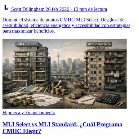
Scott Dillingham
26 feb 2026
· 10 min de lectura
Domine el sistema de puntos CMHC MLI Select. Desglose de
asequibilidad, eficiencia energética y accesibilidad con estrategias
para maximizar beneficios.
Hipoteca y Financiamiento
MLI Select vs MLI Standard: ¿Cuál Programa
CMHC Elegir?