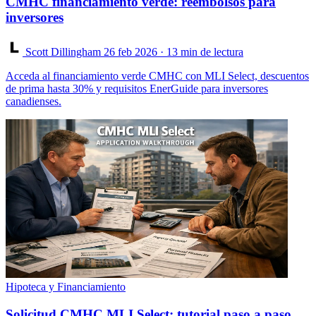
CMHC financiamiento verde: reembolsos para
inversores
Scott Dillingham
26 feb 2026
· 13 min de lectura
Acceda al financiamiento verde CMHC con MLI Select, descuentos
de prima hasta 30% y requisitos EnerGuide para inversores
canadienses.
Hipoteca y Financiamiento
Solicitud CMHC MLI Select: tutorial paso a paso