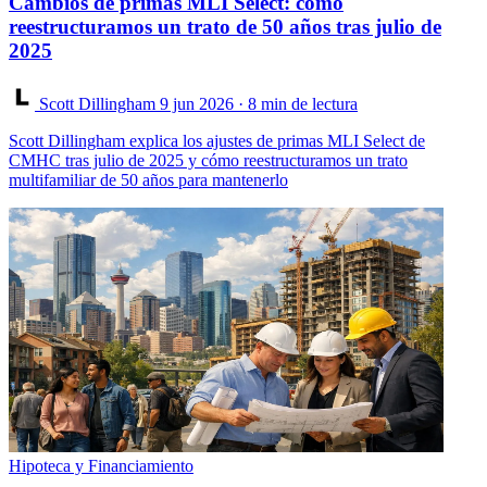
Cambios de primas MLI Select: cómo
reestructuramos un trato de 50 años tras julio de
2025
Scott Dillingham
9 jun 2026
· 8 min de lectura
Scott Dillingham explica los ajustes de primas MLI Select de
CMHC tras julio de 2025 y cómo reestructuramos un trato
multifamiliar de 50 años para mantenerlo
Hipoteca y Financiamiento