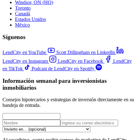
Windsor, ON (HQ)
Toronto
Canadá
Estados Unidos
México
Síguenos
LendCity en YouTube
Scott Dillingham en LinkedIn
LendCity en Instagram
LendCity en Facebook
LendCity
en TikTok
Podcast de LendCity en Spotify
Información semanal para inversionistas
inmobiliarios
Consejos hipotecarios y estrategias de inversión directamente en su
bandeja de entrada.
Al suscribirse, acepta recibir correos de marketing de LendCity