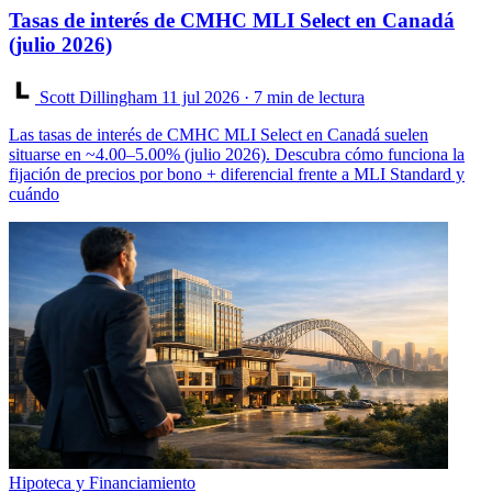
Tasas de interés de CMHC MLI Select en Canadá
(julio 2026)
Scott Dillingham
11 jul 2026
· 7 min de lectura
Las tasas de interés de CMHC MLI Select en Canadá suelen
situarse en ~4.00–5.00% (julio 2026). Descubra cómo funciona la
fijación de precios por bono + diferencial frente a MLI Standard y
cuándo
Hipoteca y Financiamiento