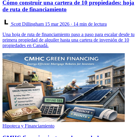
Cómo construir una cartera de 10 propiedades: hoja
de ruta de financiamiento
Scott Dillingham
15 mar 2026
· 14 min de lectura
Una hoja de ruta de financiamiento paso a paso para escalar desde tu
primera propiedad de alquiler hasta una cartera de inversión de 10
propiedades en Canadá.
Hipoteca y Financiamiento