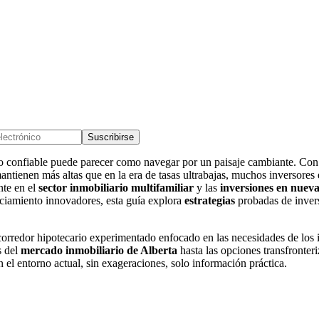
Suscribirse
vo confiable puede parecer como navegar por un paisaje cambiante. Con 
ienen más altas que en la era de tasas ultrabajas, muchos inversores es
nte en el
sector inmobiliario multifamiliar
y las
inversiones en nuev
iamiento innovadores, esta guía explora
estrategias
probadas de invers
orredor hipotecario experimentado enfocado en las necesidades de los 
s del
mercado inmobiliario de Alberta
hasta las opciones transfronter
el entorno actual, sin exageraciones, solo información práctica.