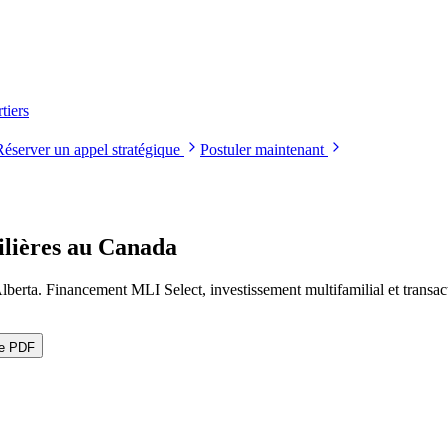
tiers
Réserver un appel stratégique
Postuler maintenant
lières au Canada
Alberta. Financement MLI Select, investissement multifamilial et transa
le PDF