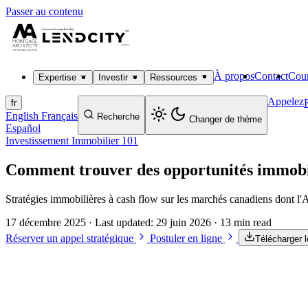
Passer au contenu
À propos
Contact
Cour
Expertise
Investir
Ressources
Appelez
fr
English
Français
Recherche
Changer de thème
Español
Investissement Immobilier 101
Comment trouver des opportunités immobi
Stratégies immobilières à cash flow sur les marchés canadiens dont l'
17 décembre 2025
· Last updated:
29 juin 2026
· 13 min read
Réserver un appel stratégique
Postuler en ligne
Télécharger 