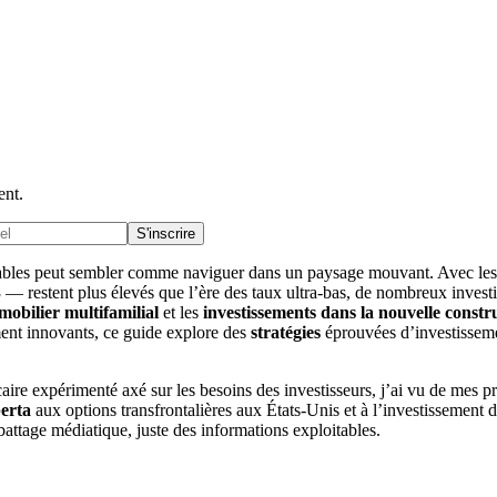
ent.
S'inscrire
 fiables peut sembler comme naviguer dans un paysage mouvant. Avec les
restent plus élevés que l’ère des taux ultra-bas, de nombreux investisse
mobilier multifamilial
et les
investissements dans la nouvelle constr
ent innovants, ce guide explore des
stratégies
éprouvées d’investissemen
aire expérimenté axé sur les besoins des investisseurs, j’ai vu de mes
erta
aux options transfrontalières aux États-Unis et à l’investissement d
battage médiatique, juste des informations exploitables.