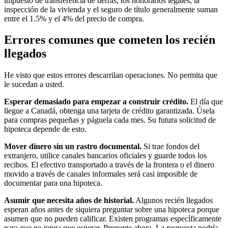
impuesto de transferencia de tierras, los honorarios legales, la
inspección de la vivienda y el seguro de título generalmente suman
entre el 1.5% y el 4% del precio de compra.
Errores comunes que cometen los recién
llegados
He visto que estos errores descarrilan operaciones. No permita que
le sucedan a usted.
Esperar demasiado para empezar a construir crédito.
El día que
llegue a Canadá, obtenga una tarjeta de crédito garantizada. Úsela
para compras pequeñas y páguela cada mes. Su futura solicitud de
hipoteca depende de esto.
Mover dinero sin un rastro documental.
Si trae fondos del
extranjero, utilice canales bancarios oficiales y guarde todos los
recibos. El efectivo transportado a través de la frontera o el dinero
movido a través de canales informales será casi imposible de
documentar para una hipoteca.
Asumir que necesita años de historial.
Algunos recién llegados
esperan años antes de siquiera preguntar sobre una hipoteca porque
asumen que no pueden calificar. Existen programas específicamente
para que no tenga que esperar. Pregunte ahora. La respuesta podría