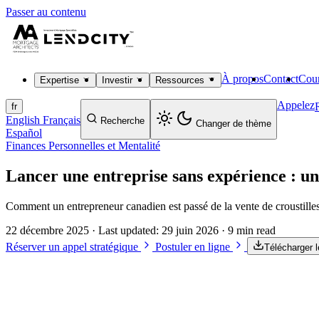
Passer au contenu
À propos
Contact
Cour
Expertise
Investir
Ressources
Appelez
fr
English
Français
Recherche
Changer de thème
Español
Finances Personnelles et Mentalité
Lancer une entreprise sans expérience : un
Comment un entrepreneur canadien est passé de la vente de croustilles
22 décembre 2025
· Last updated:
29 juin 2026
· 9 min read
Réserver un appel stratégique
Postuler en ligne
Télécharger 