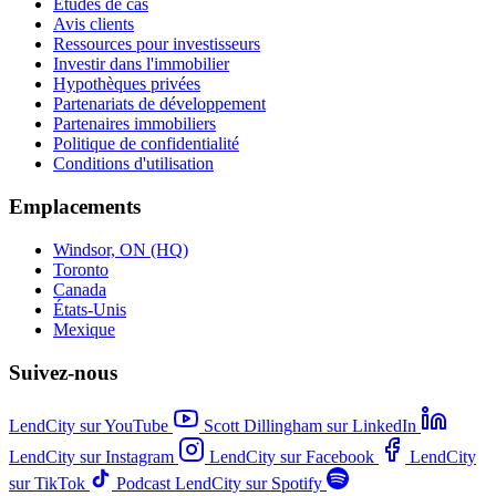
Études de cas
Avis clients
Ressources pour investisseurs
Investir dans l'immobilier
Hypothèques privées
Partenariats de développement
Partenaires immobiliers
Politique de confidentialité
Conditions d'utilisation
Emplacements
Windsor, ON (HQ)
Toronto
Canada
États-Unis
Mexique
Suivez-nous
LendCity sur YouTube
Scott Dillingham sur LinkedIn
LendCity sur Instagram
LendCity sur Facebook
LendCity
sur TikTok
Podcast LendCity sur Spotify