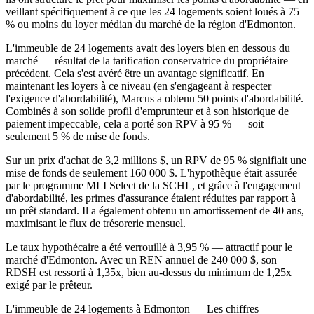
veillant spécifiquement à ce que les 24 logements soient loués à 75
% ou moins du loyer médian du marché de la région d'Edmonton.
L'immeuble de 24 logements avait des loyers bien en dessous du
marché — résultat de la tarification conservatrice du propriétaire
précédent. Cela s'est avéré être un avantage significatif. En
maintenant les loyers à ce niveau (en s'engageant à respecter
l'exigence d'abordabilité), Marcus a obtenu 50 points d'abordabilité.
Combinés à son solide profil d'emprunteur et à son historique de
paiement impeccable, cela a porté son RPV à 95 % — soit
seulement 5 % de mise de fonds.
Sur un prix d'achat de 3,2 millions $, un RPV de 95 % signifiait une
mise de fonds de seulement 160 000 $. L'hypothèque était assurée
par le programme MLI Select de la SCHL, et grâce à l'engagement
d'abordabilité, les primes d'assurance étaient réduites par rapport à
un prêt standard. Il a également obtenu un amortissement de 40 ans,
maximisant le flux de trésorerie mensuel.
Le taux hypothécaire a été verrouillé à 3,95 % — attractif pour le
marché d'Edmonton. Avec un REN annuel de 240 000 $, son
RDSH est ressorti à 1,35x, bien au-dessus du minimum de 1,25x
exigé par le prêteur.
L'immeuble de 24 logements à Edmonton — Les chiffres