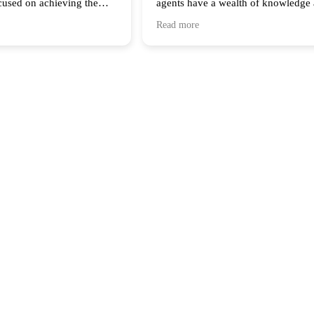
cused on achieving the
agents have a wealth of knowledge
e clients. Their
expertise! Thank you for all your s
Read more
 follow up throughout the
iated and I look forward
ith them again!