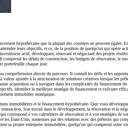
ncement hypothécaire que la plupart des courtiers ne peuvent égaler. En
atteindre leurs objectifs, et ce, de la position de quelqu'un qui opère
n investisseur actif, développant, rénovant et négociant des projets rési
 Il comprend les délais de construction, les budgets de rénovation, le m
re portefeuille chaque jour.
 compréhension directe du parcours. Il connaît les défis et les opportun
 valeur ajoutée à la structuration de solutions créatives lorsque les prê
haine acquisition ou à naviguer dans les complexités du financement du
ctifs, identifier la meilleure stratégie de financement et exécuter effica
issement immobilier stratégique.
érations immobilières et le financement hypothécaire. Que vous développi
transaction. Son travail dans le développement, la rénovation et la négoc
 qui correspond à vos calendriers de rénovation et à vos stratégies de s
 et les États-Unis, soutenues par des relations avec des prêteurs qui co
nt sa propre entreprise immobilière, quelqu'un qui comprend votre visio