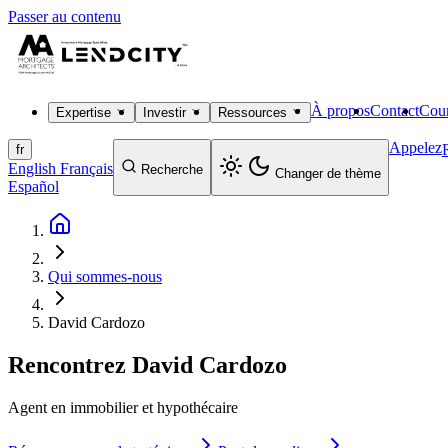
Passer au contenu
À propos
Contact
Cour
Expertise
Investir
Ressources
Appelez
fr
English
Français
Recherche
Changer de thème
Español
Qui sommes-nous
David Cardozo
Rencontrez
David Cardozo
Agent en immobilier et hypothécaire