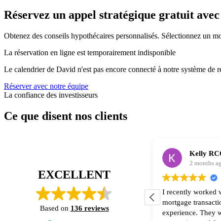
Réservez un appel stratégique gratuit ave
Obtenez des conseils hypothécaires personnalisés. Sélectionnez un mo
La réservation en ligne est temporairement indisponible
Le calendrier de David n'est pas encore connecté à notre système de r
Réserver avec notre équipe
La confiance des investisseurs
Ce que disent nos clients
Camille Jordaan
Kelly R
2 months ago
2 months a
EXCELLENT
can't recommend Gillian Irving and Scott
I recently worked 
illingham at LendCity highly enough. My
mortgage transacti
Based on
136 reviews
usband and I worked with them on a
experience. They were knowledgeable,