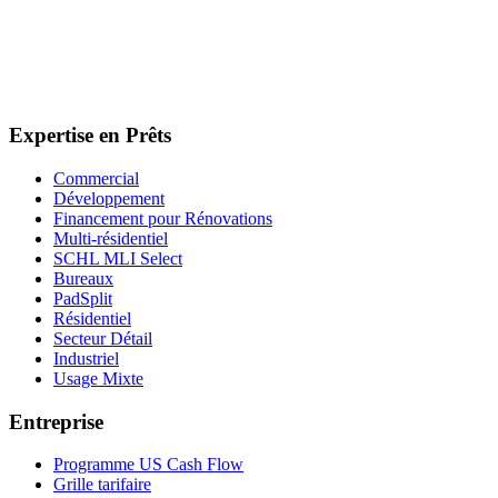
Expertise en Prêts
Commercial
Développement
Financement pour Rénovations
Multi-résidentiel
SCHL MLI Select
Bureaux
PadSplit
Résidentiel
Secteur Détail
Industriel
Usage Mixte
Entreprise
Programme US Cash Flow
Grille tarifaire