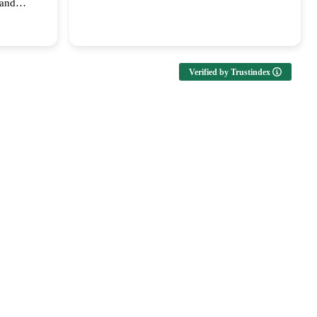
 and
upport!
Verified by Trustindex