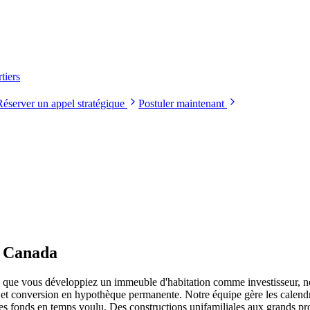
tiers
Réserver un appel stratégique
Postuler maintenant
u Canada
u que vous développiez un immeuble d'habitation comme investisseur, n
 et conversion en hypothèque permanente. Notre équipe gère les calendri
s fonds en temps voulu. Des constructions unifamiliales aux grands pro