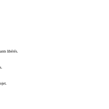
ants libérés.
s.
ojet.