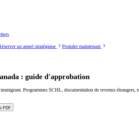
tiers
Réserver un appel stratégique
Postuler maintenant
anada : guide d'approbation
u immigrant. Programmes SCHL, documentation de revenus étrangers, ex
le PDF