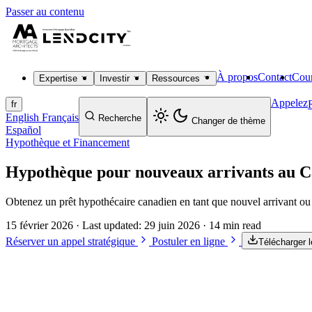
Passer au contenu
À propos
Contact
Cour
Expertise
Investir
Ressources
Appelez
fr
English
Français
Recherche
Changer de thème
Español
Hypothèque et Financement
Hypothèque pour nouveaux arrivants au C
Obtenez un prêt hypothécaire canadien en tant que nouvel arrivant o
15 février 2026
· Last updated:
29 juin 2026
· 14 min read
Réserver un appel stratégique
Postuler en ligne
Télécharger 