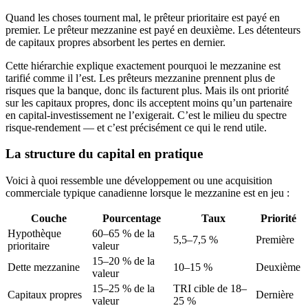
Quand les choses tournent mal, le prêteur prioritaire est payé en
premier. Le prêteur mezzanine est payé en deuxième. Les détenteurs
de capitaux propres absorbent les pertes en dernier.
Cette hiérarchie explique exactement pourquoi le mezzanine est
tarifié comme il l’est. Les prêteurs mezzanine prennent plus de
risques que la banque, donc ils facturent plus. Mais ils ont priorité
sur les capitaux propres, donc ils acceptent moins qu’un partenaire
en capital-investissement ne l’exigerait. C’est le milieu du spectre
risque-rendement — et c’est précisément ce qui le rend utile.
La structure du capital en pratique
Voici à quoi ressemble une développement ou une acquisition
commerciale typique canadienne lorsque le mezzanine est en jeu :
Couche
Pourcentage
Taux
Priorité
Hypothèque
60–65 % de la
5,5–7,5 %
Première
prioritaire
valeur
15–20 % de la
Dette mezzanine
10–15 %
Deuxième
valeur
15–25 % de la
TRI cible de 18–
Capitaux propres
Dernière
valeur
25 %