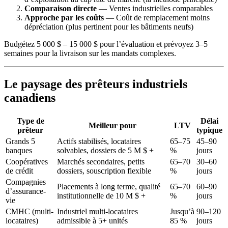
Comparaison directe
— Ventes industrielles comparables
Approche par les coûts
— Coût de remplacement moins
dépréciation (plus pertinent pour les bâtiments neufs)
Budgétez 5 000 $ – 15 000 $ pour l’évaluation et prévoyez 3–5
semaines pour la livraison sur les mandats complexes.
Le paysage des prêteurs industriels
canadiens
Type de
Délai
Meilleur pour
LTV
prêteur
typique
Grands 5
Actifs stabilisés, locataires
65–75
45–90
banques
solvables, dossiers de 5 M $ +
%
jours
Coopératives
Marchés secondaires, petits
65–70
30–60
de crédit
dossiers, souscription flexible
%
jours
Compagnies
Placements à long terme, qualité
65–70
60–90
d’assurance-
institutionnelle de 10 M $ +
%
jours
vie
CMHC (multi-
Industriel multi-locataires
Jusqu’à
90–120
locataires)
admissible à 5+ unités
85 %
jours