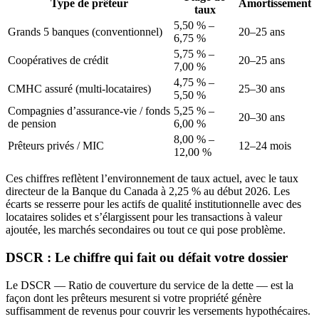
Type de prêteur
Amortissement
taux
5,50 % –
Grands 5 banques (conventionnel)
20–25 ans
6,75 %
5,75 % –
Coopératives de crédit
20–25 ans
7,00 %
4,75 % –
CMHC assuré (multi-locataires)
25–30 ans
5,50 %
Compagnies d’assurance-vie / fonds
5,25 % –
20–30 ans
de pension
6,00 %
8,00 % –
Prêteurs privés / MIC
12–24 mois
12,00 %
Ces chiffres reflètent l’environnement de taux actuel, avec le taux
directeur de la Banque du Canada à 2,25 % au début 2026. Les
écarts se resserre pour les actifs de qualité institutionnelle avec des
locataires solides et s’élargissent pour les transactions à valeur
ajoutée, les marchés secondaires ou tout ce qui pose problème.
DSCR : Le chiffre qui fait ou défait votre dossier
Le DSCR — Ratio de couverture du service de la dette — est la
façon dont les prêteurs mesurent si votre propriété génère
suffisamment de revenus pour couvrir les versements hypothécaires.