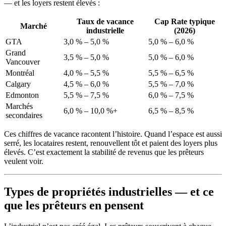
— et les loyers restent élevés :
Taux de vacance
Cap Rate typique
Marché
industrielle
(2026)
GTA
3,0 % – 5,0 %
5,0 % – 6,0 %
Grand
3,5 % – 5,0 %
5,0 % – 6,0 %
Vancouver
Montréal
4,0 % – 5,5 %
5,5 % – 6,5 %
Calgary
4,5 % – 6,0 %
5,5 % – 7,0 %
Edmonton
5,5 % – 7,5 %
6,0 % – 7,5 %
Marchés
6,0 % – 10,0 %+
6,5 % – 8,5 %
secondaires
Ces chiffres de vacance racontent l’histoire. Quand l’espace est aussi
serré, les locataires restent, renouvellent tôt et paient des loyers plus
élevés. C’est exactement la stabilité de revenus que les prêteurs
veulent voir.
Types de propriétés industrielles — et ce
que les prêteurs en pensent