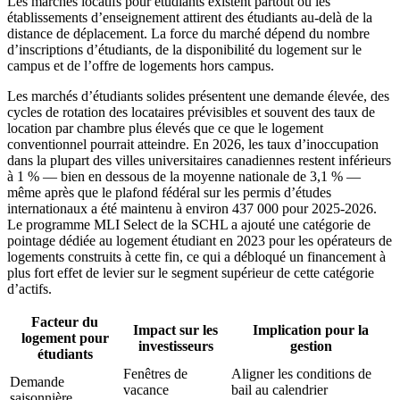
Les marchés locatifs pour étudiants existent partout où les
établissements d’enseignement attirent des étudiants au-delà de la
distance de déplacement. La force du marché dépend du nombre
d’inscriptions d’étudiants, de la disponibilité du logement sur le
campus et de l’offre de logements hors campus.
Les marchés d’étudiants solides présentent une demande élevée, des
cycles de rotation des locataires prévisibles et souvent des taux de
location par chambre plus élevés que ce que le logement
conventionnel pourrait atteindre. En 2026, les taux d’inoccupation
dans la plupart des villes universitaires canadiennes restent inférieurs
à 1 % — bien en dessous de la moyenne nationale de 3,1 % —
même après que le plafond fédéral sur les permis d’études
internationaux a été maintenu à environ 437 000 pour 2025-2026.
Le programme MLI Select de la SCHL a ajouté une catégorie de
pointage dédiée au logement étudiant en 2023 pour les opérateurs de
logements construits à cette fin, ce qui a débloqué un financement à
plus fort effet de levier sur le segment supérieur de cette catégorie
d’actifs.
Facteur du
Impact sur les
Implication pour la
logement pour
investisseurs
gestion
étudiants
Fenêtres de
Aligner les conditions de
Demande
vacance
bail au calendrier
saisonnière