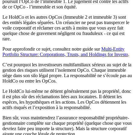
poursuit l’OpCo de l’immeuble 1. Le jugement est contre les actifs
de ce OpCo - l’immeuble et son équité.
Le HoldCo et les autres OpCos (Immeuble 2 et immeuble 3) sont
des entités légales séparées. Un créancier ne peut pas transpercer le
voile corporatif et réclamer ces actifs à moins que vous ayez fait
quelque chose de gravement négligent ou frauduleux - ce qui est
rare.
Pour approfondir ce sujet, consultez notre guide sur
Multi-Entity
Portfolio Structure: Corporations, Trusts, and Holdings for Investo
.
C’est pourquoi les investisseurs multifamiliaux sérieux au sujet de la
gestion des risques utilisent l’isolement OpCo. Chaque immeuble
siège dans son silo légal propre. La responsabilité ne s’écoule pas au
HoldCo ou entre les OpCos.
Le HoldCo lui-même ne détient généralement pas la propriété, donc
il est plus sûr des réclamations liées aux locataires. Il détient les
espèces, les hypothèques et les actions. Les OpCos détiennent les
actifs risqués et l’exposition à la responsabilité.
Bien sûr, vous maintiendrez l’assurance responsabilité propriétaire-
gestionnaire complète sur chaque propriété (quelque chose que vous
devriez faire peu importe la structure). Mais la structure corporatif
ajoute une couche légale de protection.