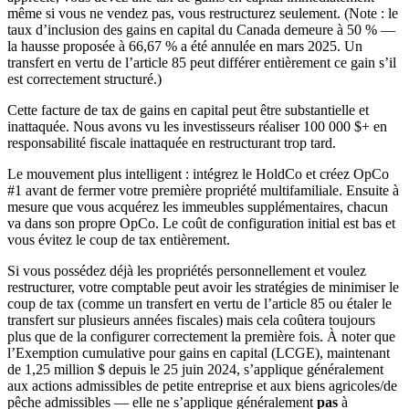
même si vous ne vendez pas, vous restructurez seulement. (Note : le
taux d’inclusion des gains en capital du Canada demeure à 50 % —
la hausse proposée à 66,67 % a été annulée en mars 2025. Un
transfert en vertu de l’article 85 peut différer entièrement ce gain s’il
est correctement structuré.)
Cette facture de tax de gains en capital peut être substantielle et
inattaquée. Nous avons vu les investisseurs réaliser 100 000 $+ en
responsabilité fiscale inattaquée en restructurant trop tard.
Le mouvement plus intelligent : intégrez le HoldCo et créez OpCo
#1 avant de fermer votre première propriété multifamiliale. Ensuite à
mesure que vous acquérez les immeubles supplémentaires, chacun
va dans son propre OpCo. Le coût de configuration initial est bas et
vous évitez le coup de tax entièrement.
Si vous possédez déjà les propriétés personnellement et voulez
restructurer, votre comptable peut avoir les stratégies de minimiser le
coup de tax (comme un transfert en vertu de l’article 85 ou étaler le
transfert sur plusieurs années fiscales) mais cela coûtera toujours
plus que de la configurer correctement la première fois. À noter que
l’Exemption cumulative pour gains en capital (LCGE), maintenant
de 1,25 million $ depuis le 25 juin 2024, s’applique généralement
aux actions admissibles de petite entreprise et aux biens agricoles/de
pêche admissibles — elle ne s’applique généralement
pas
à