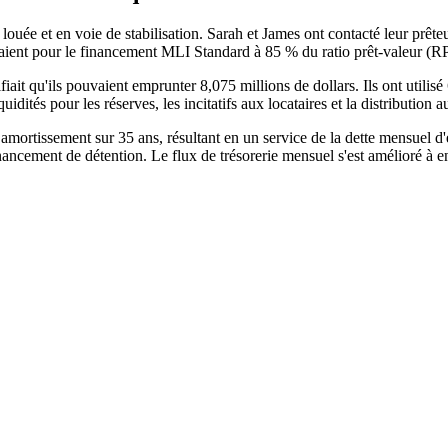
t louée et en voie de stabilisation. Sarah et James ont contacté leur pr
ifiaient pour le financement MLI Standard à 85 % du ratio prêt-valeur (R
t qu'ils pouvaient emprunter 8,075 millions de dollars. Ils ont utilisé 6,
uidités pour les réserves, les incitatifs aux locataires et la distribution a
mortissement sur 35 ans, résultant en un service de la dette mensuel d
ncement de détention. Le flux de trésorerie mensuel s'est amélioré à env