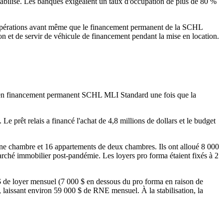
as stabilisé. Les banques exigeaient un taux d'occupation de plus de 80 %
les opérations avant même que le financement permanent de la SCHL
tion et de servir de véhicule de financement pendant la mise en location.
cer en financement permanent SCHL MLI Standard une fois que la
Le prêt relais a financé l'achat de 4,8 millions de dollars et le budget
ne chambre et 16 appartements de deux chambres. Ils ont alloué 8 000
rché immobilier post-pandémie. Les loyers pro forma étaient fixés à 2
 $ de loyer mensuel (7 000 $ en dessous du pro forma en raison de
, laissant environ 59 000 $ de RNE mensuel. À la stabilisation, la