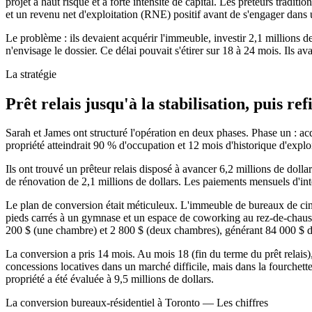
projet à haut risque et à forte intensité de capital. Les prêteurs tradi
et un revenu net d'exploitation (RNE) positif avant de s'engager dan
Le problème : ils devaient acquérir l'immeuble, investir 2,1 millions
n'envisage le dossier. Ce délai pouvait s'étirer sur 18 à 24 mois. Ils a
La stratégie
Prêt relais jusqu'à la stabilisation, puis 
Sarah et James ont structuré l'opération en deux phases. Phase un : 
propriété atteindrait 90 % d'occupation et 12 mois d'historique d'exploi
Ils ont trouvé un prêteur relais disposé à avancer 6,2 millions de dolla
de rénovation de 2,1 millions de dollars. Les paiements mensuels d'int
Le plan de conversion était méticuleux. L'immeuble de bureaux de ci
pieds carrés à un gymnase et un espace de coworking au rez-de-chauss
200 $ (une chambre) et 2 800 $ (deux chambres), générant 84 000 $ de
La conversion a pris 14 mois. Au mois 18 (fin du terme du prêt relais
concessions locatives dans un marché difficile, mais dans la fourchett
propriété a été évaluée à 9,5 millions de dollars.
La conversion bureaux-résidentiel à Toronto — Les chiffres