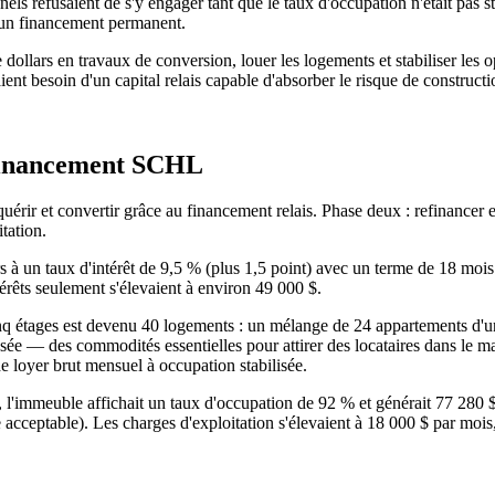
tionnels refusaient de s'y engager tant que le taux d'occupation n'était p
s un financement permanent.
 de dollars en travaux de conversion, louer les logements et stabiliser 
vaient besoin d'un capital relais capable d'absorber le risque de construc
refinancement SCHL
acquérir et convertir grâce au financement relais. Phase deux : refinan
tation.
rs à un taux d'intérêt de 9,5 % (plus 1,5 point) avec un terme de 18 mois. 
érêts seulement s'élevaient à environ 49 000 $.
nq étages est devenu 40 logements : un mélange de 24 appartements d'u
ée — des commodités essentielles pour attirer des locataires dans le ma
 loyer brut mensuel à occupation stabilisée.
), l'immeuble affichait un taux d'occupation de 92 % et générait 77 280
e acceptable). Les charges d'exploitation s'élevaient à 18 000 $ par mois