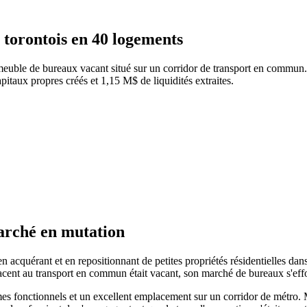
 torontois en 40 logements
uble de bureaux vacant situé sur un corridor de transport en commun. U
itaux propres créés et 1,15 M$ de liquidités extraites.
arché en mutation
en acquérant et en repositionnant de petites propriétés résidentielles da
ent au transport en commun était vacant, son marché de bureaux s'effond
s fonctionnels et un excellent emplacement sur un corridor de métro. M