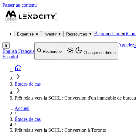
Passer au contenu
À propos
Contact
Cour
Expertise
Investir
Ressources
Appelez
fr
English
Français
Recherche
Changer de thème
Español
Études de cas
Prêt relais vers la SCHL : Conversion d'un immeuble de bureau
Accueil
/
Études de cas
/
Prêt relais vers la SCHL : Conversion à Toronto