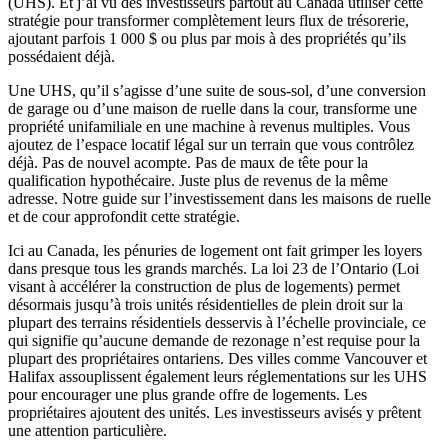
(UHS). Et j’ai vu des investisseurs partout au Canada utiliser cette
stratégie pour transformer complètement leurs flux de trésorerie,
ajoutant parfois 1 000 $ ou plus par mois à des propriétés qu’ils
possédaient déjà.
Une UHS, qu’il s’agisse d’une suite de sous-sol, d’une conversion
de garage ou d’une maison de ruelle dans la cour, transforme une
propriété unifamiliale en une machine à revenus multiples. Vous
ajoutez de l’espace locatif légal sur un terrain que vous contrôlez
déjà. Pas de nouvel acompte. Pas de maux de tête pour la
qualification hypothécaire. Juste plus de revenus de la même
adresse. Notre guide sur l’investissement dans les maisons de ruelle
et de cour approfondit cette stratégie.
Ici au Canada, les pénuries de logement ont fait grimper les loyers
dans presque tous les grands marchés. La loi 23 de l’Ontario (Loi
visant à accélérer la construction de plus de logements) permet
désormais jusqu’à trois unités résidentielles de plein droit sur la
plupart des terrains résidentiels desservis à l’échelle provinciale, ce
qui signifie qu’aucune demande de rezonage n’est requise pour la
plupart des propriétaires ontariens. Des villes comme Vancouver et
Halifax assouplissent également leurs réglementations sur les UHS
pour encourager une plus grande offre de logements. Les
propriétaires ajoutent des unités. Les investisseurs avisés y prêtent
une attention particulière.