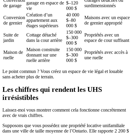
Conversion
Garages détachés ou
garage en espace de
$–120
de garage
surdimensionnés
vie
000 $
Création d’un
40 000
Conversion
Maisons avec un espace
appartement aux
$–80
de grenier
de grenier approprié
étages supérieurs
000 $
150 000
Suite de
Cottage détaché
Propriétés avec un
$–300
jardin
dans la cour arrière
espace de cour suffisant
000 $
Maison construite
150 000
Maison de
Propriétés avec accès à
donnant sur une
$–300
ruelle
une ruelle
ruelle arrière
000 $
Le point commun ? Vous créez un espace de vie légal et louable
sans acheter plus de terrain.
Les chiffres qui rendent les UHS
irrésistibles
Laissez-moi vous montrer comment cela fonctionne concrètement
avec de vrais chiffres.
Supposons que vous possédez une propriété locative unifamiliale
dans une ville de taille moyenne de l’Ontario. Elle rapporte 2 200 $