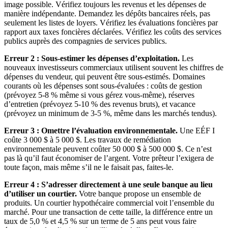
image possible. Vérifiez toujours les revenus et les dépenses de
manière indépendante. Demandez les dépôts bancaires réels, pas
seulement les listes de loyers. Vérifiez les évaluations foncières par
rapport aux taxes foncières déclarées. Vérifiez les coûts des services
publics auprès des compagnies de services publics.
Erreur 2 : Sous-estimer les dépenses d’exploitation.
Les
nouveaux investisseurs commerciaux utilisent souvent les chiffres de
dépenses du vendeur, qui peuvent être sous-estimés. Domaines
courants où les dépenses sont sous-évaluées : coûts de gestion
(prévoyez 5-8 % même si vous gérez vous-même), réserves
d’entretien (prévoyez 5-10 % des revenus bruts), et vacance
(prévoyez un minimum de 3-5 %, même dans les marchés tendus).
Erreur 3 : Omettre l’évaluation environnementale.
Une EÉF I
coûte 3 000 $ à 5 000 $. Les travaux de remédiation
environnementale peuvent coûter 50 000 $ à 500 000 $. Ce n’est
pas là qu’il faut économiser de l’argent. Votre prêteur l’exigera de
toute façon, mais même s’il ne le faisait pas, faites-le.
Erreur 4 : S’adresser directement à une seule banque au lieu
d’utiliser un courtier.
Votre banque propose un ensemble de
produits. Un courtier hypothécaire commercial voit l’ensemble du
marché. Pour une transaction de cette taille, la différence entre un
taux de 5,0 % et 4,5 % sur un terme de 5 ans peut vous faire