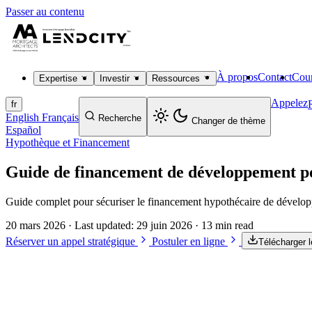
Passer au contenu
À propos
Contact
Cour
Expertise
Investir
Ressources
Appelez
fr
English
Français
Recherche
Changer de thème
Español
Hypothèque et Financement
Guide de financement de développement po
Guide complet pour sécuriser le financement hypothécaire de développ
20 mars 2026
· Last updated:
29 juin 2026
· 13 min read
Réserver un appel stratégique
Postuler en ligne
Télécharger 