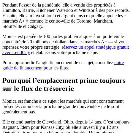
Pendant l’essor de la pandémie, elle a vendu des propriétés à
Hamilton, Barrie, Kitchener-Waterloo et Windsor à des prix records.
Ensuite, elle a réinvesti tout cet argent dans ce qu’elle appelle les «
marchés A+ » comme le centre-ville de Toronto, Markham,
Stouffville et Calgary.
Monica est passée de 100 portes problématiques à un portefeuille
concentré de 20 millions de dollars dans les marchés A+ — si vous
repensez votre propre stratégie,
réservez un appel stratégique gratuit
avec LendCity
et établissons votre prochaine étape.
Pour approfondir l’angle financement de ce sujet, consultez
notre
guide de financement pour les flips
.
Pourquoi l’emplacement prime toujours
sur le flux de trésorerie
Monica est franche à ce sujet : les marchés qui sont constamment
présentés comme « la prochaine grande nouveauté » ne le sont
généralement pas.
Elle entend parler de Cleveland, Ohio, depuis 14 ans. C’est toujours
stagnant. Idem pour Kansas City, où elle a investi il y a 12 ans.
Detroit est trop bon marché pour être durable. De nombreux