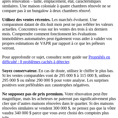
après rénovation – taille, emplacement, état, caractéristiques
similaires. Une maison coloniale à quatre chambres rénovée ne se
compare pas à un bungalow à deux chambres rénové.
Utilisez des ventes récentes.
Les marchés évoluent. Une
comparaison datant de dix-huit mois peut ne pas refléter les valeurs
actuelles. Concentrez-vous sur les ventes des trois à six derniers
mois. Comprendre comment fonctionnent les évaluations
immobilières automatisées peut également vous aider à valider vos
propres estimations de VAPR par rapport à ce que les prêteurs
verront.
Pour approfondir ce sujet, consultez notre guide sur
Propriétés en
difficulté : 8 problèmes cachés à détecter
.
Soyez conservateur.
En cas de doute, utilisez le chiffre le plus bas.
Si les ventes comparables vont de 295 000 $ à 315 000 $, utilisez
295 000 $ ou même 290 000 $ pour votre analyse. Les surprises
positives sont préférables aux catastrophes négatives.
Ne supposez pas de prix premium.
Votre rénovation peut être
magnifique, mais les acheteurs ne paieront pas significativement plus
cher que d’autres maisons rénovées dans le quartier. Si des maisons
rénovées similaires se vendent 300 000 $, ne pensez pas que la vôtre
vaudra 340 000 $ parce que vous avez choisi des comptoirs plus
jolis.