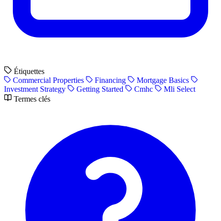
Étiquettes
Commercial Properties
Financing
Mortgage Basics
Investment Strategy
Getting Started
Cmhc
Mli Select
Termes clés