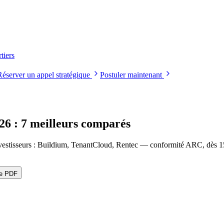
tiers
Réserver un appel stratégique
Postuler maintenant
26 : 7 meilleurs comparés
nvestisseurs : Buildium, TenantCloud, Rentec — conformité ARC, dès 1
le PDF