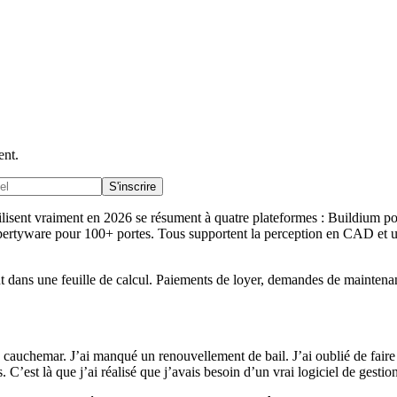
ent.
S'inscrire
 utilisent vraiment en 2026 se résument à quatre plateformes : Buildi
ropertyware pour 100+ portes. Tous supportent la perception en CAD e
out dans une feuille de calcul. Paiements de loyer, demandes de maintena
 un cauchemar. J’ai manqué un renouvellement de bail. J’ai oublié de fa
. C’est là que j’ai réalisé que j’avais besoin d’un vrai logiciel de gesti