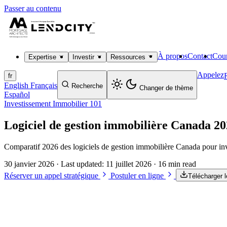
Passer au contenu
À propos
Contact
Cour
Expertise
Investir
Ressources
Appelez
fr
English
Français
Recherche
Changer de thème
Español
Investissement Immobilier 101
Logiciel de gestion immobilière Canada 20
Comparatif 2026 des logiciels de gestion immobilière Canada pour i
30 janvier 2026
· Last updated:
11 juillet 2026
· 16 min read
Réserver un appel stratégique
Postuler en ligne
Télécharger 