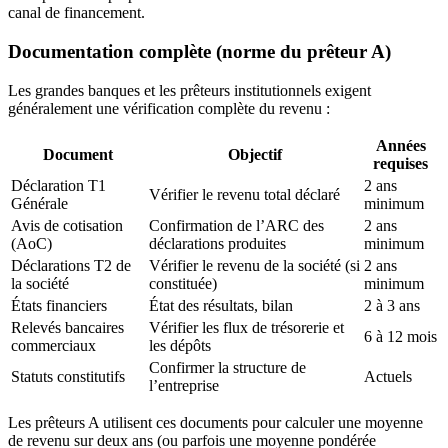
canal de financement.
Documentation complète (norme du prêteur A)
Les grandes banques et les prêteurs institutionnels exigent
généralement une vérification complète du revenu :
Années
Document
Objectif
requises
Déclaration T1
2 ans
Vérifier le revenu total déclaré
Générale
minimum
Avis de cotisation
Confirmation de l’ARC des
2 ans
(AoC)
déclarations produites
minimum
Déclarations T2 de
Vérifier le revenu de la société (si
2 ans
la société
constituée)
minimum
États financiers
État des résultats, bilan
2 à 3 ans
Relevés bancaires
Vérifier les flux de trésorerie et
6 à 12 mois
commerciaux
les dépôts
Confirmer la structure de
Statuts constitutifs
Actuels
l’entreprise
Les prêteurs A utilisent ces documents pour calculer une moyenne
de revenu sur deux ans (ou parfois une moyenne pondérée