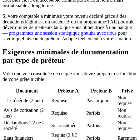
insoutenable à long terme.
Si votre comptable a minimisé votre revenu déclaré grâce à des
déductions légitimes, un prêteur B ou un programme TAE pourrait
déverrouiller de meilleurs taux que vous obtiendriez à une banque
—
programmez une session stratégique gratuite avec nous
pour
savoir quel niveau de prêteur s’adapte réellement à votre situation.
Exigences minimales de documentation
par type de prêteur
Voici une vue consolidée de ce que vous devez préparer en fonction
de votre prêteur cible :
Document
Prêteur A
Prêteur B
Privé
Non
T1 Générale (2 ans)
Requise
Pas toujours
requise
Avis de cotisation (2
Non
Requise
Parfois
ans)
requise
Déclarations T2 de la
Non
Si constituée
Parfois
société
requise
Requis (2 à 3
États financiers
Parfois
Rarement