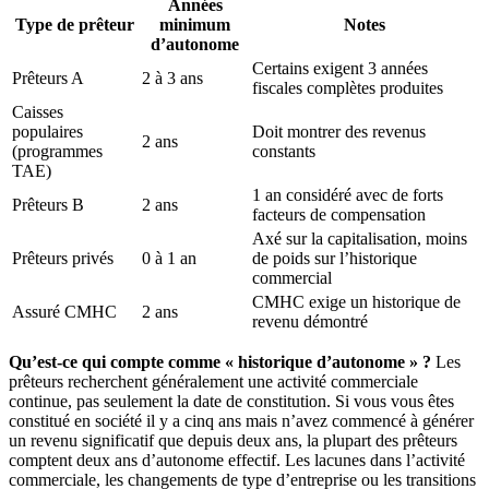
Années
Type de prêteur
minimum
Notes
d’autonome
Certains exigent 3 années
Prêteurs A
2 à 3 ans
fiscales complètes produites
Caisses
populaires
Doit montrer des revenus
2 ans
(programmes
constants
TAE)
1 an considéré avec de forts
Prêteurs B
2 ans
facteurs de compensation
Axé sur la capitalisation, moins
Prêteurs privés
0 à 1 an
de poids sur l’historique
commercial
CMHC exige un historique de
Assuré CMHC
2 ans
revenu démontré
Qu’est-ce qui compte comme « historique d’autonome » ?
Les
prêteurs recherchent généralement une activité commerciale
continue, pas seulement la date de constitution. Si vous vous êtes
constitué en société il y a cinq ans mais n’avez commencé à générer
un revenu significatif que depuis deux ans, la plupart des prêteurs
comptent deux ans d’autonome effectif. Les lacunes dans l’activité
commerciale, les changements de type d’entreprise ou les transitions