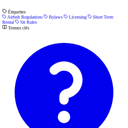
Étiquettes
Airbnb Regulations
Bylaws
Licensing
Short Term
Rental
Str Rules
Termes clés