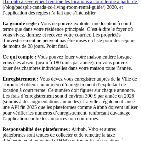
[
Toronto a sévèrement réprimé les locations à court terme à partir de
]
(/blog/padsplit-canada-co-living-room-rental-guide/) 2020, et
l’application des règles n’a fait que s’intensifier.
La grande règle :
Vous ne pouvez exploiter une location à court
terme que dans votre résidence principale. C’est-à-dire le foyer où
vous vivez, dormez et recevez votre courrier. Les propriétés
d’investissement ne peuvent pas être mises en liste pour des séjours
de moins de 28 jours. Point final.
Ce qui compte :
Vous pouvez louer votre maison entière lorsque
vous êtes absent (jusqu’à 180 nuits par année), ou vous pouvez
louer des chambres individuelles dans votre maison toute l’année.
Enregistrement :
Vous devez vous enregistrer auprès de la Ville de
Toronto et obtenir un numéro d’enregistrement d’exploitant de
location à court terme. Ce numéro doit figurer sur chaque annonce.
Les frais d’enregistrement sont d’environ 390 $ par année en 2026
(soumis à des augmentations annuelles). La ville a également lancé
une API fin 2025 que les plateformes comme Airbnb doivent utiliser
pour vérifier les numéros d’enregistrement, renforçant davantage
l’application contre les annonces non conformes.
Responsabilité des plateformes :
Airbnb, Vrbo et autres
plateformes sont tenues de collecter et de remettre la taxe
d’hébergement municipal (THM) sur toutes les réservations à