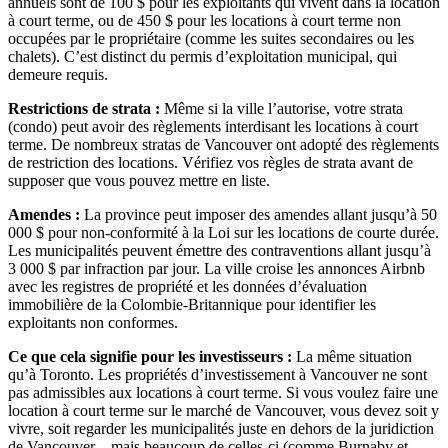
annuels sont de 100 $ pour les exploitants qui vivent dans la location
à court terme, ou de 450 $ pour les locations à court terme non
occupées par le propriétaire (comme les suites secondaires ou les
chalets). C’est distinct du permis d’exploitation municipal, qui
demeure requis.
Restrictions de strata :
Même si la ville l’autorise, votre strata
(condo) peut avoir des règlements interdisant les locations à court
terme. De nombreux stratas de Vancouver ont adopté des règlements
de restriction des locations. Vérifiez vos règles de strata avant de
supposer que vous pouvez mettre en liste.
Amendes :
La province peut imposer des amendes allant jusqu’à 50
000 $ pour non-conformité à la Loi sur les locations de courte durée.
Les municipalités peuvent émettre des contraventions allant jusqu’à
3 000 $ par infraction par jour. La ville croise les annonces Airbnb
avec les registres de propriété et les données d’évaluation
immobilière de la Colombie-Britannique pour identifier les
exploitants non conformes.
Ce que cela signifie pour les investisseurs :
La même situation
qu’à Toronto. Les propriétés d’investissement à Vancouver ne sont
pas admissibles aux locations à court terme. Si vous voulez faire une
location à court terme sur le marché de Vancouver, vous devez soit y
vivre, soit regarder les municipalités juste en dehors de la juridiction
de Vancouver—mais beaucoup de celles-ci (comme Burnaby et