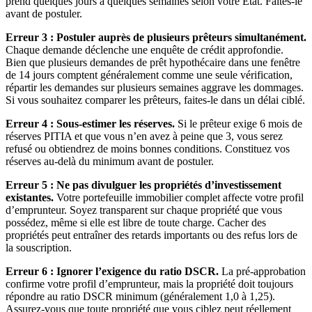
prend quelques jours à quelques semaines selon votre État. Faites-le
avant de postuler.
Erreur 3 : Postuler auprès de plusieurs prêteurs simultanément.
Chaque demande déclenche une enquête de crédit approfondie.
Bien que plusieurs demandes de prêt hypothécaire dans une fenêtre
de 14 jours comptent généralement comme une seule vérification,
répartir les demandes sur plusieurs semaines aggrave les dommages.
Si vous souhaitez comparer les prêteurs, faites-le dans un délai ciblé.
Erreur 4 : Sous-estimer les réserves.
Si le prêteur exige 6 mois de
réserves PITIA et que vous n’en avez à peine que 3, vous serez
refusé ou obtiendrez de moins bonnes conditions. Constituez vos
réserves au-delà du minimum avant de postuler.
Erreur 5 : Ne pas divulguer les propriétés d’investissement
existantes.
Votre portefeuille immobilier complet affecte votre profil
d’emprunteur. Soyez transparent sur chaque propriété que vous
possédez, même si elle est libre de toute charge. Cacher des
propriétés peut entraîner des retards importants ou des refus lors de
la souscription.
Erreur 6 : Ignorer l’exigence du ratio DSCR.
La pré-approbation
confirme votre profil d’emprunteur, mais la propriété doit toujours
répondre au ratio DSCR minimum (généralement 1,0 à 1,25).
Assurez-vous que toute propriété que vous ciblez peut réellement