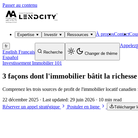
Passer au contenu
À propos
Contact
Cour
Expertise
Investir
Ressources
Appelez
fr
English
Français
Recherche
Changer de thème
Español
Investissement Immobilier 101
3 façons dont l'immobilier bâtit la riches
Comprenez les trois sources de profit de l'immobilier locatif canadien
22 décembre 2025
· Last updated:
29 juin 2026
· 10 min read
Réserver un appel stratégique
Postuler en ligne
Télécharger 