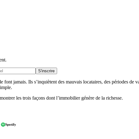
ent.
S'inscrire
 font jamais. Ils s’inquiètent des mauvais locataires, des périodes de va
simple.
ntrer les trois façons dont l’immobilier génère de la richesse.
Spotify