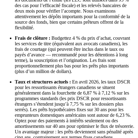
des cas pour l’efficacité fiscale) et les relevés bancaires de
deux mois pour vérifier l’acompte. Nous examinons
attentivement les dépôts importants pour la conformité de la
source des fonds, bien que certains prêteurs offrent de la
flexibilité.
Frais de clôture :
Budgettez 4 % du prix d’achat, couvrant
les services de titre (équivalent aux avocats canadiens), les
frais de courtage (qui peuvent être inclus dans le taux ou
payés d’avance — recommandé pour les détentions à long
terme), la souscription et l’origination. Les frais sont
proportionnellement plus bas pour les prêts plus importants
(plus d’un million de dollars).
Taux et structures actuels :
En avril 2026, les taux DSCR
pour les ressortissants étrangers canadiens se situent
généralement dans la fourchette de 6,87 % à 7,12 % sur les
programmes standards (les prix DSCR pour ressortissants
étrangers s’étendent jusqu’à 7,75 % sur les dossiers plus
serrés). Les prêts hypothécaires fixes sur 30 ans pour les
emprunteurs domestiques américains sont autour de 6,23 %.
Optez pour des paiements à intérêts seulement ou des
amortissements sur 40 ans pour optimiser le flux de trésorerie.
Un avantage majeur : les prêts deviennent sans pénalité après
cinq ans, contrairement aux termes fixes canadiens.