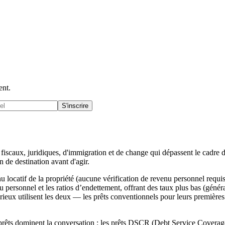
ent.
S'inscrire
iscaux, juridiques, d'immigration et de change qui dépassent le cadre 
n de destination avant d'agir.
locatif de la propriété (aucune vérification de revenu personnel requis
nu personnel et les ratios d’endettement, offrant des taux plus bas (géné
érieux utilisent les deux — les prêts conventionnels pour leurs première
prêts dominent la conversation : les prêts DSCR (Debt Service Coverage