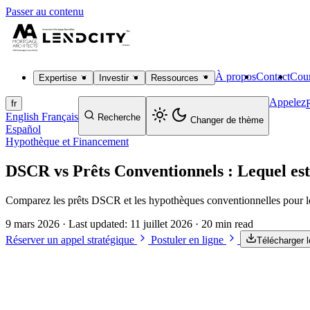
Passer au contenu
À propos
Contact
Cour
Expertise
Investir
Ressources
Appelez
fr
English
Français
Recherche
Changer de thème
Español
Hypothèque et Financement
DSCR vs Prêts Conventionnels : Lequel es
Comparez les prêts DSCR et les hypothèques conventionnelles pour les 
9 mars 2026
· Last updated:
11 juillet 2026
· 20 min read
Réserver un appel stratégique
Postuler en ligne
Télécharger 