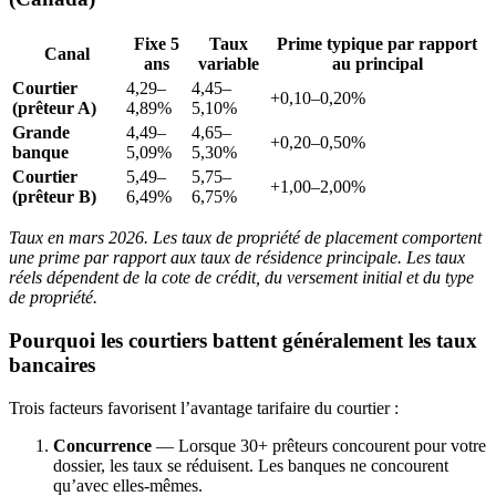
Fixe 5
Taux
Prime typique par rapport
Canal
ans
variable
au principal
Courtier
4,29–
4,45–
+0,10–0,20%
(prêteur A)
4,89%
5,10%
Grande
4,49–
4,65–
+0,20–0,50%
banque
5,09%
5,30%
Courtier
5,49–
5,75–
+1,00–2,00%
(prêteur B)
6,49%
6,75%
Taux en mars 2026. Les taux de propriété de placement comportent
une prime par rapport aux taux de résidence principale. Les taux
réels dépendent de la cote de crédit, du versement initial et du type
de propriété.
Pourquoi les courtiers battent généralement les taux
bancaires
Trois facteurs favorisent l’avantage tarifaire du courtier :
Concurrence
— Lorsque 30+ prêteurs concourent pour votre
dossier, les taux se réduisent. Les banques ne concourent
qu’avec elles-mêmes.