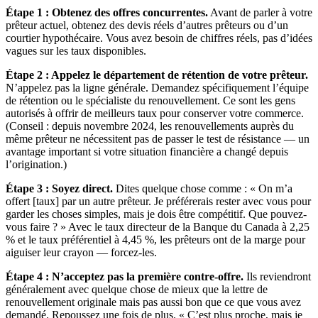
Étape 1 : Obtenez des offres concurrentes.
Avant de parler à votre
prêteur actuel, obtenez des devis réels d’autres prêteurs ou d’un
courtier hypothécaire. Vous avez besoin de chiffres réels, pas d’idées
vagues sur les taux disponibles.
Étape 2 : Appelez le département de rétention de votre prêteur.
N’appelez pas la ligne générale. Demandez spécifiquement l’équipe
de rétention ou le spécialiste du renouvellement. Ce sont les gens
autorisés à offrir de meilleurs taux pour conserver votre commerce.
(Conseil : depuis novembre 2024, les renouvellements auprès du
même prêteur ne nécessitent pas de passer le test de résistance — un
avantage important si votre situation financière a changé depuis
l’origination.)
Étape 3 : Soyez direct.
Dites quelque chose comme : « On m’a
offert [taux] par un autre prêteur. Je préférerais rester avec vous pour
garder les choses simples, mais je dois être compétitif. Que pouvez-
vous faire ? » Avec le taux directeur de la Banque du Canada à 2,25
% et le taux préférentiel à 4,45 %, les prêteurs ont de la marge pour
aiguiser leur crayon — forcez-les.
Étape 4 : N’acceptez pas la première contre-offre.
Ils reviendront
généralement avec quelque chose de mieux que la lettre de
renouvellement originale mais pas aussi bon que ce que vous avez
demandé. Repoussez une fois de plus. « C’est plus proche, mais je