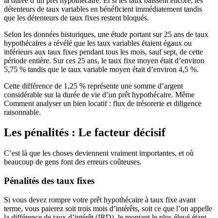
la durée d’un prêt hypothécaire. Et si les taux baissent encore, les
détenteurs de taux variables en bénéficient immédiatement tandis
que les détenteurs de taux fixes restent bloqués.
Selon les données historiques, une étude portant sur 25 ans de taux
hypothécaires a révélé que les taux variables étaient égaux ou
inférieurs aux taux fixes pendant tous les mois, sauf sept, de cette
période entière. Sur ces 25 ans, le taux fixe moyen était d’environ
5,75 % tandis que le taux variable moyen était d’environ 4,5 %.
Cette différence de 1,25 % représente une somme d’argent
considérable sur la durée de vie d’un prêt hypothécaire. Même
Comment analyser un bien locatif : flux de trésorerie et diligence
raisonnable.
Les pénalités : Le facteur décisif
C’est là que les choses deviennent vraiment importantes, et où
beaucoup de gens font des erreurs coûteuses.
Pénalités des taux fixes
Si vous devez rompre votre prêt hypothécaire à taux fixe avant
terme, vous paierez soit trois mois d’intérêts, soit ce que l’on appelle
la différence de taux d’intérêt (IRD), le montant le plus élevé étant