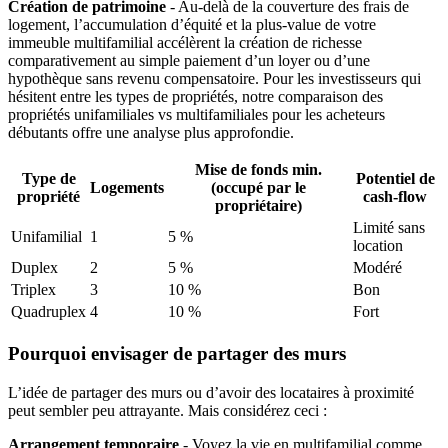
Création de patrimoine
- Au-delà de la couverture des frais de
logement, l’accumulation d’équité et la plus-value de votre
immeuble multifamilial accélèrent la création de richesse
comparativement au simple paiement d’un loyer ou d’une
hypothèque sans revenu compensatoire. Pour les investisseurs qui
hésitent entre les types de propriétés, notre comparaison des
propriétés unifamiliales vs multifamiliales pour les acheteurs
débutants offre une analyse plus approfondie.
Mise de fonds min.
Type de
Potentiel de
Logements
(occupé par le
propriété
cash-flow
propriétaire)
Limité sans
Unifamilial
1
5 %
location
Duplex
2
5 %
Modéré
Triplex
3
10 %
Bon
Quadruplex
4
10 %
Fort
Pourquoi envisager de partager des murs
L’idée de partager des murs ou d’avoir des locataires à proximité
peut sembler peu attrayante. Mais considérez ceci :
Arrangement temporaire
- Voyez la vie en multifamilial comme