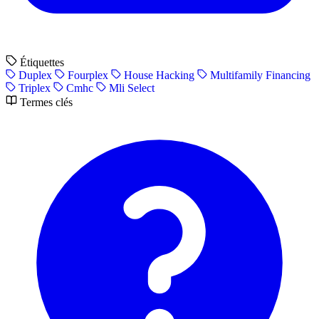
Étiquettes
Duplex
Fourplex
House Hacking
Multifamily Financing
Triplex
Cmhc
Mli Select
Termes clés