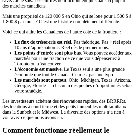
savez. Je le sais. Les chiffres ne fonctionnent plus dans la plupart
des marchés canadiens.
Mais une propriété de 120 000 $ en Ohio qui se loue pour 1 500 $ à
1 800 $ par mois ? C’est une histoire complètement différente.
Voici ce qui attire les Canadiens de l’autre côté de la frontière :
Le flux de trésorerie est réel.
Pas théorique. Pas « réel après
10 ans d’appréciation ». Réel dès le premier mois.
Les points d’entrée sont plus bas.
Vous pouvez accéder aux
marchés pour une fraction de ce que vous dépenseriez à
Toronto ou à Vancouver.
L’économie est massive.
Le Texas seul a une plus grande
économie que tout le Canada. Ce n’est pas une typo.
Les marchés sont partout.
Ohio, Michigan, Texas, Arizona,
Géorgie, Floride — chacun a des poches d’opportunités selon
votre stratégie.
Les investisseurs achètent des rénovations rapides, des BRRRRs,
des locations à court terme et des petits immeubles multifamiliaux
dans la Sunbelt et le Midwest. La diversité des options n’a rien à
voir avec ce que nous avons ici.
Comment fonctionne réellement le