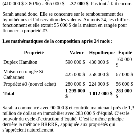
(410 000 $ × 80 %) - 365 000 $ =
-37 000 $
. Pas tout à fait encore.
Sarah attend donc. Elle se concentre sur le remboursement des
hypothèques et l’observation des valeurs. Au mois 24, les chiffres
fonctionnent et elle extrait 55 000 $ de la maison en rangée pour
financer la propriété #3.
Les mathématiques de la composition après 24 mois :
Propriété
Valeur
Hypothèque
Équité
160 000
Duplex Hamilton
590 000 $
430 000 $
$
Maison en rangée St.
425 000 $
358 000 $
67 000 $
Catharines
Propriété #3 (nouvel achat)
280 000 $
224 000 $
56 000 $
1 295 000
283 000
Total
1 012 000 $
$
$
Sarah a commencé avec 90 000 $ et contrôle maintenant près de 1,3
million de dollars en immobilier avec 283 000 $ d’équité. C’est le
pouvoir du cycle d’extraction d’équité. C’est le même principe
derrière la méthode BRRRR, appliquée aux propriétés qui
s’apprécient naturellement.