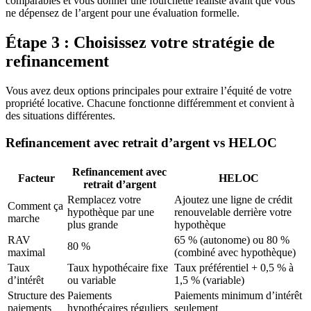
comparables et vous donner une fourchette réaliste avant que vous
ne dépensez de l’argent pour une évaluation formelle.
Étape 3 : Choisissez votre stratégie de
refinancement
Vous avez deux options principales pour extraire l’équité de votre
propriété locative. Chacune fonctionne différemment et convient à
des situations différentes.
Refinancement avec retrait d’argent vs HELOC
Refinancement avec
Facteur
HELOC
retrait d’argent
Remplacez votre
Ajoutez une ligne de crédit
Comment ça
hypothèque par une
renouvelable derrière votre
marche
plus grande
hypothèque
RAV
65 % (autonome) ou 80 %
80 %
maximal
(combiné avec hypothèque)
Taux
Taux hypothécaire fixe
Taux préférentiel + 0,5 % à
d’intérêt
ou variable
1,5 % (variable)
Structure des
Paiements
Paiements minimum d’intérêt
paiements
hypothécaires réguliers
seulement